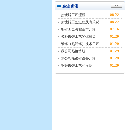
企业资讯
热镀锌工艺流程
08.22
热镀锌工艺过程及有关说
08.22
明
镀锌工艺流程基本介绍
07.16
各种镀锌工艺的优缺点
01.29
镀锌（热浸锌）技术工艺
01.29
简介
我公司热镀锌线
01.29
我公司热镀锌设备介绍
01.29
钢管镀锌工艺和设备
01.29