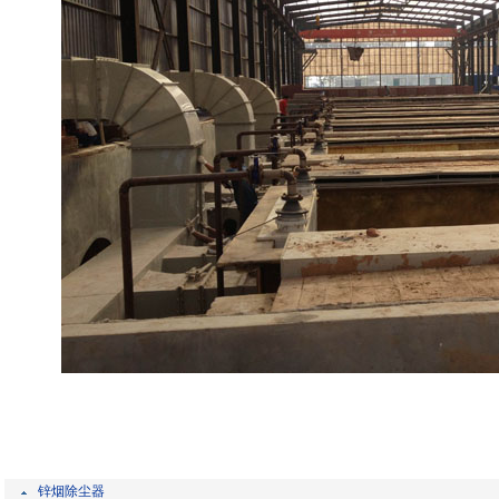
锌烟除尘器